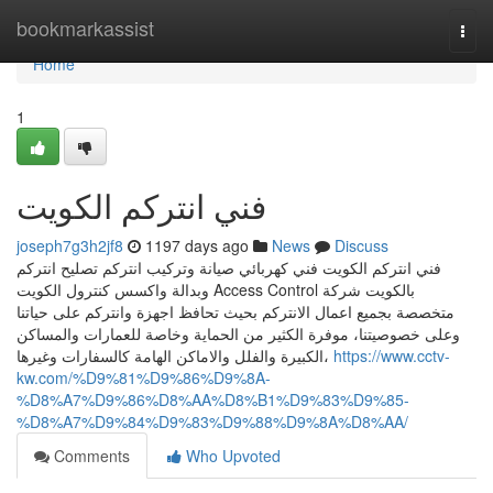
Home
bookmarkassist
Togg
navi
Home
1
فني انتركم الكويت
joseph7g3h2jf8
1197 days ago
News
Discuss
فني انتركم الكويت فني كهربائي صيانة وتركيب انتركم تصليح انتركم
وبدالة واكسس كنترول الكويت Access Control بالكويت شركة
متخصصة بجميع اعمال الانتركم بحيث تحافظ اجهزة وانتركم على حياتنا
وعلى خصوصيتنا، موفرة الكثير من الحماية وخاصة للعمارات والمساكن
الكبيرة والفلل والاماكن الهامة كالسفارات وغيرها،
https://www.cctv-
kw.com/%D9%81%D9%86%D9%8A-
%D8%A7%D9%86%D8%AA%D8%B1%D9%83%D9%85-
%D8%A7%D9%84%D9%83%D9%88%D9%8A%D8%AA/
Comments
Who Upvoted