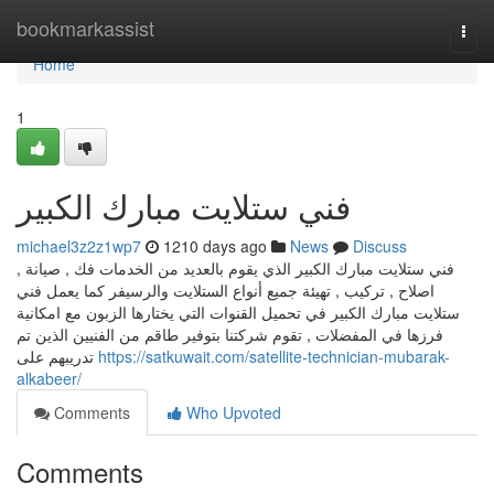
Home
bookmarkassist
Togg
navi
Home
1
فني ستلايت مبارك الكبير
michael3z2z1wp7
1210 days ago
News
Discuss
فني ستلايت مبارك الكبير الذي يقوم بالعديد من الخدمات فك , صيانة ,
اصلاح , تركيب , تهيئة جميع أنواع الستلايت والرسيفر كما يعمل فني
ستلايت مبارك الكبير في تحميل القنوات التي يختارها الزبون مع امكانية
فرزها في المفضلات , تقوم شركتنا بتوفير طاقم من الفنيين الذين تم
تدريبهم على
https://satkuwait.com/satellite-technician-mubarak-
alkabeer/
Comments
Who Upvoted
Comments